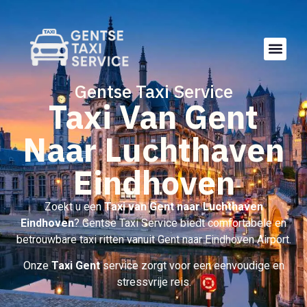
Gentse Taxi Service
Taxi Van Gent
Naar Luchthaven
Eindhoven
Zoekt u een
Taxi van Gent naar Luchthaven
Eindhoven
? Gentse Taxi Service biedt comfortabele en
betrouwbare taxi ritten vanuit Gent naar
Eindhoven Airport
.
Onze
Taxi Gent
service zorgt voor een eenvoudige en
stressvrije reis.