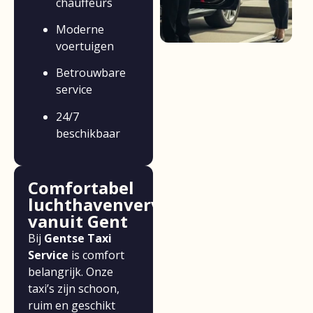
chauffeurs
Moderne
voertuigen
Betrouwbare
service
24/7
beschikbaar
Comfortabel
luchthavenvervoer
vanuit Gent
Bij
Gentse Taxi
Service
is comfort
belangrijk. Onze
taxi’s zijn schoon,
ruim en geschikt