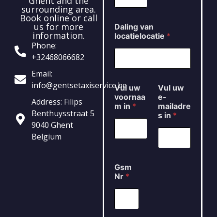
Ghent and the
surrounding area.
Book online or call
us for more
Daling van
information.
locatielocatie
*
Phone:
+32468066682
Email:
info@gentsetaxiservice.be
Vul uw
Vul uw
voornaa
e-
Address: Filips
m in
*
mailadre
Benthuysstraat 5
s in
*
9040 Ghent
Belgium
Gsm
Nr
*